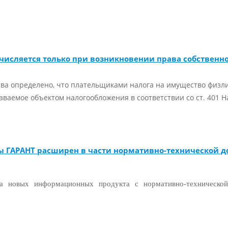
числяется только при возникновении права собственн
тва определено, что плательщиками налога на имущество физ
ваемое объектом налогообложения в соответствии со ст. 401 Н
 ГАРАНТ расширен в части нормативно-технической 
 новых информационных продукта с нормативно-технической