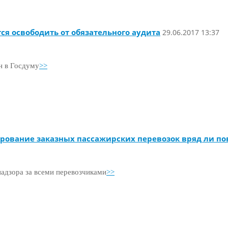
я освободить от обязательного аудита
29.06.2017 13:37
н в Госдуму
>>
рование заказных пассажирских перевозок вряд ли пов
адзора за всеми перевозчиками
>>