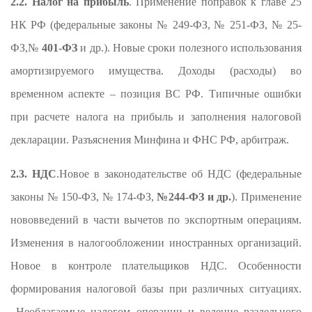
2.2. Налог на прибыль
. Применение поправок к главе 25
НК РФ (федеральные законы № 249-ФЗ, № 251-ФЗ, № 25-
ФЗ,№
401-ФЗ
и др.). Новые сроки полезного использования
амортизируемого имущества. Доходы (расходы) во
временном аспекте – позиция ВС РФ. Типичные ошибки
при расчете налога на прибыль и заполнения налоговой
декларации. Разъяснения Минфина и ФНС РФ, арбитраж.
2.3. НДС
.Новое в законодательстве об НДС (федеральные
законы № 150-ФЗ, № 174-ФЗ,
№
244-ФЗ
и др.
). Применение
нововведений в части вычетов по экспортным операциям.
Изменения в налогообложении иностранных организаций.
Новое в контроле плательщиков НДС. Особенности
формирования налоговой базы при различных ситуациях.
Необлагаемые налогом операции и ведение раздельного