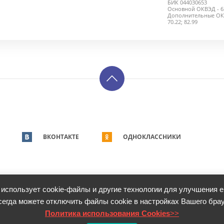
БИК 044030653
Основной ОКВЭД - 63
Дополнительные ОКВЭД
70.22; 82.99
ВКОНТАКТЕ
ОДНОКЛАССНИКИ
 использует cookie-файлы и другие технологии для улучшения е
сегда можете отключить файлы cookie в настройках Вашего брау
ных данных
Пользовательское соглашение
Политика использования Cookies
Политика использования Cookies
>>
гие технологии для улучшения его работы. Вы всегда можете отключить файлы