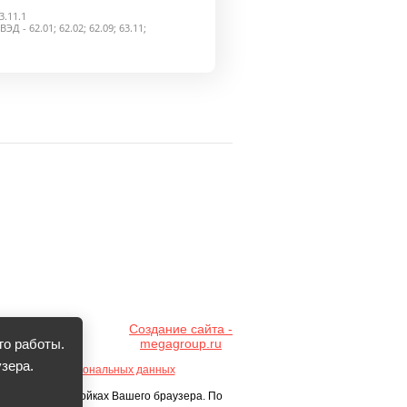
.11.1
 - 62.01; 62.02; 62.09; 63.11;
Создание сайта -
megagroup.ru
го работы.
зера.
Обработка персональных данных
 cookie в настройках Вашего браузера. По