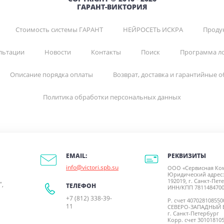
ГАРАНТ-ВИКТОРИЯ
Стоимость системы ГАРАНТ
НЕЙРОСЕТЬ ИСКРА
Продук
льтации
Новости
Контакты
Поиск
Программа л
Описание порядка оплаты
Возврат, доставка и гарантийные о
Политика обработки персональных данных
РЕКВИЗИТЫ
EMAIL:
info@victori.spb.su
ООО «Сервисная Ко
Юридический адрес:
192019, г. Санкт-Пете
",
ТЕЛЕФОН
ИНН/КПП 7811484700
+7 (812) 338-39-
Р. счет 40702810855
11
СЕВЕРО-ЗАПАДНЫЙ 
г. Санкт-Петербург
Корр. счет 30101810