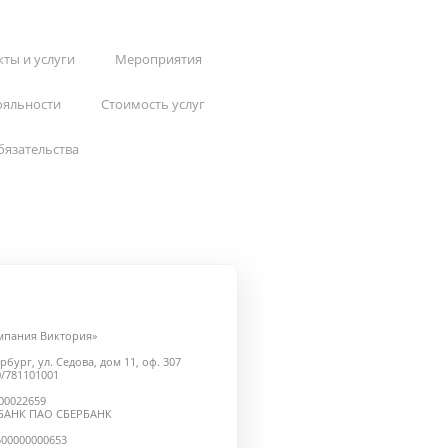
ты и услуги
Мероприятия
ояльности
Стоимость услуг
бязательства
мпания Виктория»
рбург, ул. Седова, дом 11, оф. 307
/781101001
000022659
БАНК ПАО СБЕРБАНК
500000000653