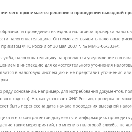
вании чего принимается решение о проведении выездной пр
ообразности проведения выездной налоговой проверки налого
ости налогоплательщика. Он помогает выявить налоговые рис
приказом ФНС России от 30 мая 2007 г. № ММ-3-06/333@).
 служба, налогоплательщику направляется уведомление о выяв
шением в инспекцию для самостоятельного уточнения налоговы
е явится в налоговую инспекцию и не представит уточнения или
рки.
 ряду оснований, например, для истребования документов, по
гового кодекса). Но, как указывает ФНС России, проверка не мо
может быть перенесена дата начала проведения выездной налог
щика и его контрагентов документы и информацию, проводить 
едение таких мероприятий, по мнению налоговой службы, не яв