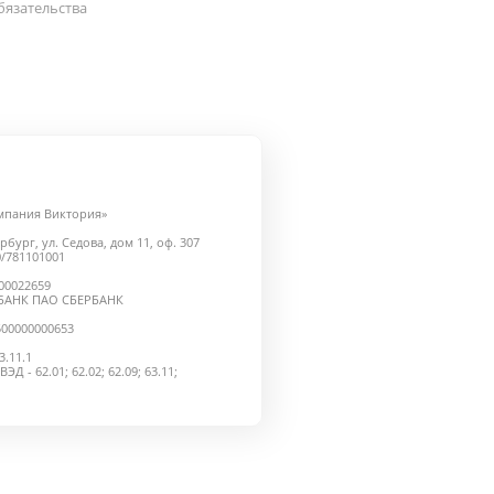
бязательства
мпания Виктория»
рбург, ул. Седова, дом 11, оф. 307
/781101001
000022659
БАНК ПАО СБЕРБАНК
500000000653
.11.1
 - 62.01; 62.02; 62.09; 63.11;