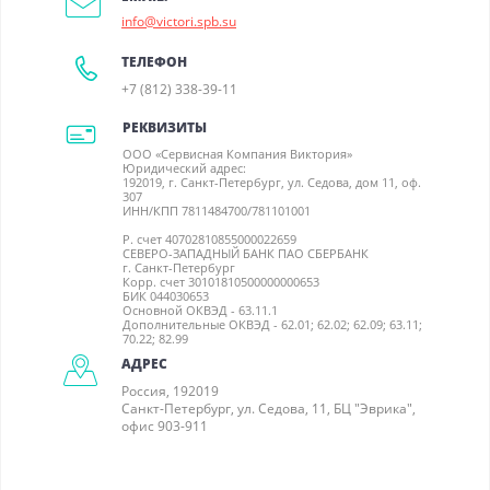
info@victori.spb.su
ТЕЛЕФОН
+7 (812) 338-39-11
РЕКВИЗИТЫ
ООО «Сервисная Компания Виктория»
Юридический адрес:
192019, г. Санкт-Петербург, ул. Седова, дом 11, оф.
307
ИНН/КПП 7811484700/781101001
Р. счет 40702810855000022659
СЕВЕРО-ЗАПАДНЫЙ БАНК ПАО СБЕРБАНК
г. Санкт-Петербург
Корр. счет 30101810500000000653
БИК 044030653
Основной ОКВЭД - 63.11.1
Дополнительные ОКВЭД - 62.01; 62.02; 62.09; 63.11;
70.22; 82.99
АДРЕС
Россия, 192019
Санкт-Петербург, ул. Седова, 11, БЦ "Эврика",
офис 903-911