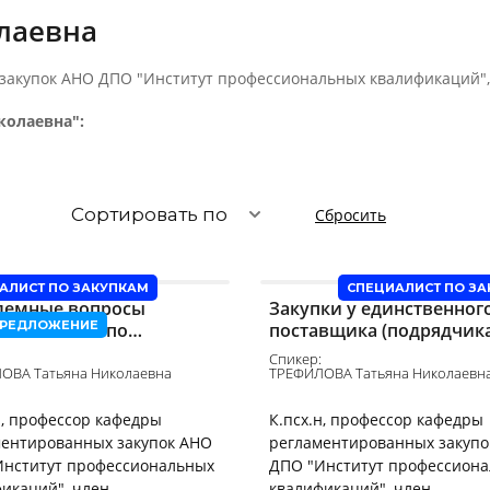
лаевна
 закупок АНО ДПО "Институт профессиональных квалификаций"
колаевна":
Сортировать по
Сбросить
АЛИСТ ПО ЗАКУПКАМ
СПЕЦИАЛИСТ ПО З
лемные вопросы
Закупки у единственног
РЕДЛОЖЕНИЕ
енения НПА по
поставщика (подрядчика
ональному режиму в
исполнителя). Теория и
Спикер:
арственных и
практика
ОВА Татьяна Николаевна
ТРЕФИЛОВА Татьяна Николаевн
ципальных закупках
н, профессор кафедры
К.псх.н, профессор кафедры
ментированных закупок АНО
регламентированных закупо
Институт профессиональных
ДПО "Институт профессион
икаций", член-
квалификаций", член-