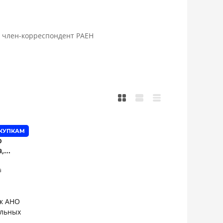
, член-корреспондент РАЕН
АКУПКАМ
о
,
а
к АНО
альных