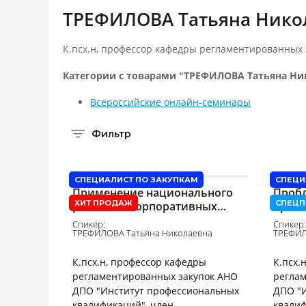
ТРЕФИЛОВА Татьяна Нико
К.псх.н, профессор кафедры регламентированных
Категории с товарами "ТРЕФИЛОВА Татьяна Ни
Всероссийские онлайн-семинары
Фильтр
СПЕЦИАЛИСТ ПО ЗАКУПКАМ
СПЕЦИ
Применение национального
Проб
ХИТ ПРОДАЖ
СПЕЦП
режима в корпоративных
прим
закупках (223-ФЗ)
наци
Спикер:
Спикер:
госуд
ТРЕФИЛОВА Татьяна Николаевна
ТРЕФИЛ
муни
К.псх.н, профессор кафедры
К.псх.
регламентированных закупок АНО
регла
ДПО "Институт профессиональных
ДПО "
квалификаций", член-
квалиф