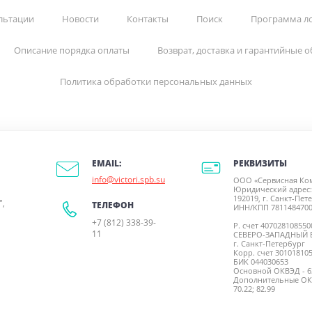
льтации
Новости
Контакты
Поиск
Программа л
Описание порядка оплаты
Возврат, доставка и гарантийные о
Политика обработки персональных данных
РЕКВИЗИТЫ
EMAIL:
info@victori.spb.su
ООО «Сервисная Ко
Юридический адрес:
192019, г. Санкт-Пете
",
ТЕЛЕФОН
ИНН/КПП 7811484700
+7 (812) 338-39-
Р. счет 40702810855
11
СЕВЕРО-ЗАПАДНЫЙ 
г. Санкт-Петербург
Корр. счет 30101810
БИК 044030653
Основной ОКВЭД - 63
Дополнительные ОКВЭД
70.22; 82.99