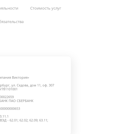
ояльности
Стоимость услуг
бязательства
мпания Виктория»
рбург, ул. Седова, дом 11, оф. 307
/781101001
000022659
БАНК ПАО СБЕРБАНК
500000000653
.11.1
 - 62.01; 62.02; 62.09; 63.11;