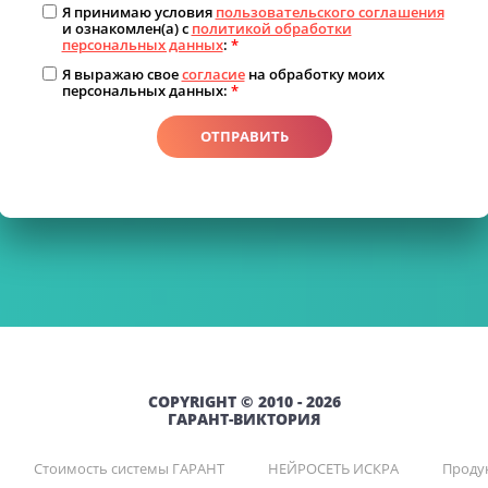
Я принимаю условия
пользовательского соглашения
и ознакомлен(а) с
политикой обработки
персональных данных
:
*
Я выражаю свое
согласие
на обработку моих
персональных данных:
*
ОТПРАВИТЬ
COPYRIGHT © 2010 - 2026
ГАРАНТ-ВИКТОРИЯ
Стоимость системы ГАРАНТ
НЕЙРОСЕТЬ ИСКРА
Продук