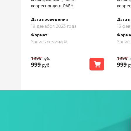
корреспондент РАЕН
коррес
Дата проведения
Дата 
19 декабря 2023 года
13 фев
Формат
Форма
Запись семинара
Запис
1999
1999
руб.
р
999
999
руб.
р