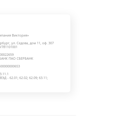
мпания Виктория»
рбург, ул. Седова, дом 11, оф. 307
/781101001
000022659
БАНК ПАО СБЕРБАНК
500000000653
.11.1
 - 62.01; 62.02; 62.09; 63.11;