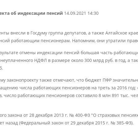
екта об индексации пенсий
14.09.2021 14:30
ты внесли в Госдуму группа депутатов, а также Алтайское кра
нсий работающим пенсионерам. Напомним, они утратили право 
результате отмены индексации пенсий большая часть работающ
 неуплаченного НДФЛ в размере около 300 млрд руб. в год, а 
б.
му законопроекту также отмечают, что бюджет ПФР значительно
ащению числа работающих пенсионеров на треть за 2016 год: с 
ов, число работающих пенсионеров составило 8 млн 891 тыс. чел
ного закона от 28 декабря 2013 г. № 400-ФЗ "О страховых пенси
т назад (Федеральный закон от 29 декабря 2015 г. № 385-ФЗ).