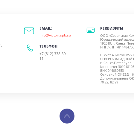
РЕКВИЗИТЫ
EMAIL:
info@victori.spb.su
ООО «Сервисная Ко
Юридический адрес:
192019, г. Санкт-Пете
",
ТЕЛЕФОН
ИНН/КПП 7811484700
+7 (812) 338-39-
Р. счет 40702810855
11
СЕВЕРО-ЗАПАДНЫЙ 
г. Санкт-Петербург
Корр. счет 30101810
БИК 044030653
Основной ОКВЭД - 63
Дополнительные ОКВЭД
70.22; 82.99