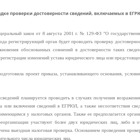
рядке проверки достоверности сведений, включаемых в ЕГР
деральный закон от 8 августа 2001 г. № 129-ФЗ "О государстве
 года регистрирующий орган будет проводить проверку достоверн
икновения обоснованных сомнений в достоверности таких сведе
срегистрации изменений устава юридического лица или предстояще
дготовила проект приказа, устанавливающего основания, условия
сведений планируется проводить в случаях получения возражения
ца или включения сведений в ЕГРЮЛ, а также несоответствия све
имеющимся у налоговых органов. Также ее предполагается организ
реорганизации участвуют более двух юридических лиц, либо в о
нчена выездная налоговая проверка. Основанием проведения пров
чительного числа юридических лиц.