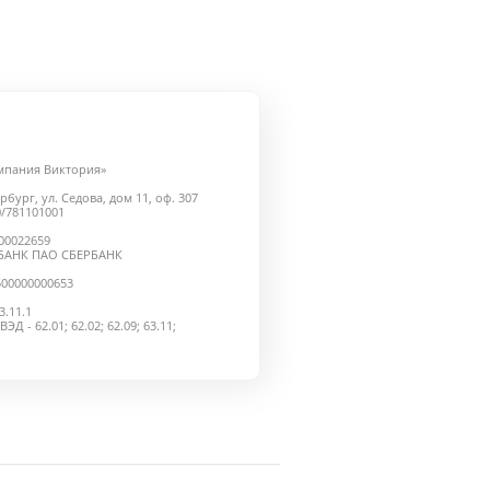
мпания Виктория»
рбург, ул. Седова, дом 11, оф. 307
/781101001
000022659
БАНК ПАО СБЕРБАНК
500000000653
.11.1
 - 62.01; 62.02; 62.09; 63.11;