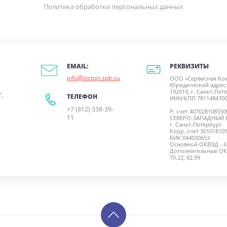
Политика обработки персональных данных
РЕКВИЗИТЫ
EMAIL:
info@victori.spb.su
ООО «Сервисная Ко
Юридический адрес:
192019, г. Санкт-Пете
",
ТЕЛЕФОН
ИНН/КПП 7811484700
+7 (812) 338-39-
Р. счет 40702810855
11
СЕВЕРО-ЗАПАДНЫЙ 
г. Санкт-Петербург
Корр. счет 30101810
БИК 044030653
Основной ОКВЭД - 63
Дополнительные ОКВЭД
70.22; 82.99