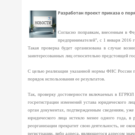
Разработан проект приказа о по
Согласно поправкам, внесенным в Фе
предпринимателей", с 1 января 2016
Такая проверка будет организована в случае возн
заинтересованных лиц относительно предстоящей го
С целью реализации указанной нормы ФНС России по
порядок использования ее результатов.
Так, проверку достоверности включаемых в ЕГРЮЛ 
госрегистрации изменений устава юридического ли
орган документах, подтвержденным сведениям, уже 
юридического лица истекло менее одного года, в 
реорганизации прекратит свою деятельность, не око
регистрации, либо адреса, являющегося адресом зна