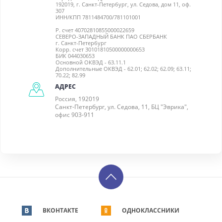
192019, г. Санкт-Петербург, ул. Седова, дом 11, оф.
307
ИНН/КПП 7811484700/781101001
Р. счет 40702810855000022659
СЕВЕРО-ЗАПАДНЫЙ БАНК ПАО СБЕРБАНК
г. Санкт-Петербург
Корр. счет 30101810500000000653
БИК 044030653
Основной ОКВЭД - 63.11.1
Дополнительные ОКВЭД - 62.01; 62.02; 62.09; 63.11;
70.22; 82.99
АДРЕС
Россия, 192019
Санкт-Петербург, ул. Седова, 11, БЦ "Эврика",
офис 903-911
ВКОНТАКТЕ
ОДНОКЛАССНИКИ