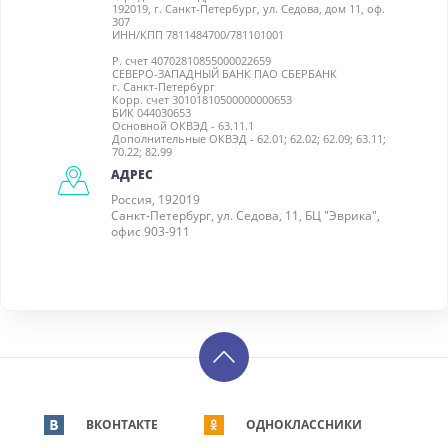
192019, г. Санкт-Петербург, ул. Седова, дом 11, оф.
307
ИНН/КПП 7811484700/781101001
Р. счет 40702810855000022659
СЕВЕРО-ЗАПАДНЫЙ БАНК ПАО СБЕРБАНК
г. Санкт-Петербург
Корр. счет 30101810500000000653
БИК 044030653
Основной ОКВЭД - 63.11.1
Дополнительные ОКВЭД - 62.01; 62.02; 62.09; 63.11;
70.22; 82.99
АДРЕС
Россия, 192019
Санкт-Петербург, ул. Седова, 11, БЦ "Эврика",
офис 903-911
ВКОНТАКТЕ
ОДНОКЛАССНИКИ