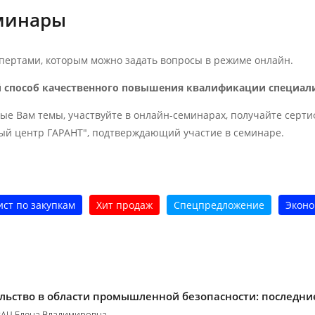
еминары
ертами, которым можно задать вопросы в режиме онлайн.
й способ качественного повышения квалификации специал
ые Вам темы, участвуйте в онлайн-семинарах, получайте серт
ый центр ГАРАНТ", подтверждающий участие в семинаре.
ст по закупкам
Хит продаж
Спецпредложение
Эконо
льство в области промышленной безопасности: последн
АЧ Елена Владимировна