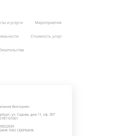
ты и услуги
Мероприятия
ояльности
Стоимость услуг
бязательства
мпания Виктория»
рбург, ул. Седова, дом 11, оф. 307
/781101001
000022659
БАНК ПАО СБЕРБАНК