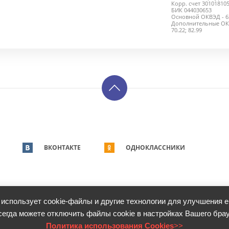
Корр. счет 30101810
БИК 044030653
Основной ОКВЭД - 63
Дополнительные ОКВЭД
70.22; 82.99
ВКОНТАКТЕ
ОДНОКЛАССНИКИ
 использует cookie-файлы и другие технологии для улучшения е
сегда можете отключить файлы cookie в настройках Вашего брау
ных данных
Пользовательское соглашение
Политика использования Cookies
Политика использования Cookies
>>