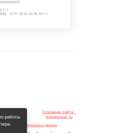
500000000653
.11.1
 - 62.01; 62.02; 62.09; 63.11;
Создание сайта -
megagroup.ru
го работы.
зера.
Обработка персональных данных