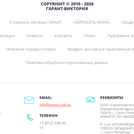
COPYRIGHT © 2010 - 2026
ГАРАНТ-ВИКТОРИЯ
Стоимость системы ГАРАНТ
НЕЙРОСЕТЬ ИСКРА
Продук
льтации
Новости
Контакты
Поиск
Программа л
Описание порядка оплаты
Возврат, доставка и гарантийные о
Политика обработки персональных данных
РЕКВИЗИТЫ
EMAIL:
info@victori.spb.su
ООО «Сервисная Ко
Юридический адрес:
192019, г. Санкт-Пете
",
ТЕЛЕФОН
ИНН/КПП 7811484700
+7 (812) 338-39-
Р. счет 40702810855
11
СЕВЕРО-ЗАПАДНЫЙ 
г. Санкт-Петербург