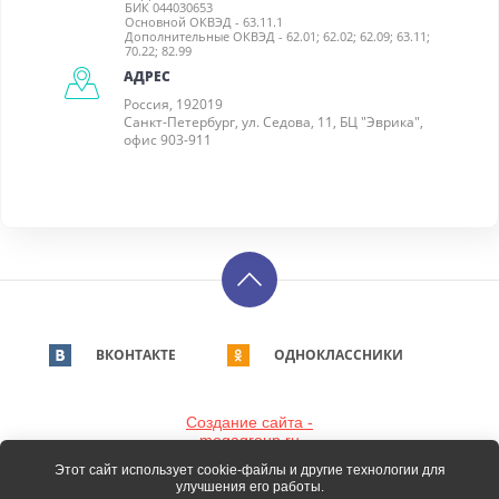
БИК 044030653
Основной ОКВЭД - 63.11.1
Дополнительные ОКВЭД - 62.01; 62.02; 62.09; 63.11;
70.22; 82.99
АДРЕС
Россия, 192019
Санкт-Петербург, ул. Седова, 11, БЦ "Эврика",
офис 903-911
ВКОНТАКТЕ
ОДНОКЛАССНИКИ
Создание сайта -
megagroup.ru
Этот сайт использует cookie-файлы и другие технологии для
улучшения его работы.